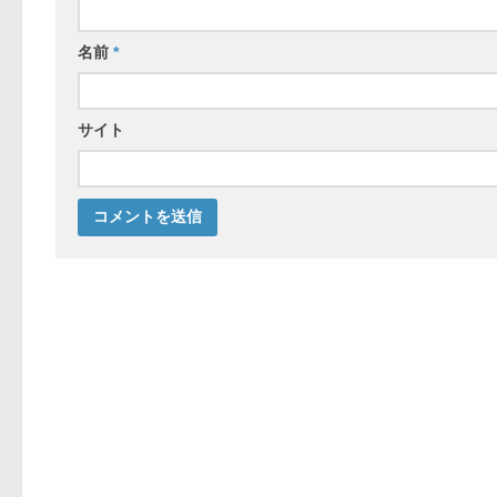
名前
*
サイト