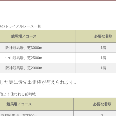
春のトライアルレース一覧
競馬場／コース
必要な着順
阪神競馬場、芝3000m
1着
中山競馬場、芝2500m
1着
阪神競馬場、芝2000m
1着
した馬に優先出走権が与えられます。
他よく使われる前哨戦
競馬場／コース
必要な着順
京都競馬場、芝2200m
?