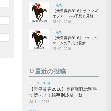
出走馬
【天皇賞春2016】サウンズ
オブアースの予想と見解
25 4月, 2016
出走馬
【天皇賞春2016】フェイム
ゲームの予想と見解
25 4月, 2016
最近の投稿
データ／傾向
【天皇賞春2016】長距離戦は騎手
で選べ？！騎手別成績一覧
29 4月, 2016