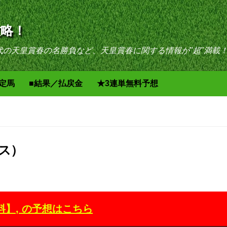
攻略！
の天皇賞春の名勝負など、天皇賞春に関する情報が"超"満載
定馬
■結果／払戻金
★3連単無料予想
ス）
料】
,
の予想はこちら