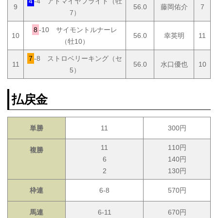
4
-4 アドマイヤフライト（牡
9
56.0
藤岡佑介
7
7）
8
-10 サイモントルナーレ
10
56.0
幸英明
11
（牡10）
7
-8 ストロベリーキング（セ
11
56.0
水口優也
10
5）
払戻金
単勝
11
300円
11
110円
複勝
6
140円
2
130円
枠連
6-8
570円
馬連
6-11
670円