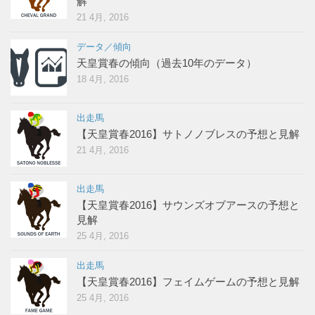
解
21 4月, 2016
データ／傾向
天皇賞春の傾向（過去10年のデータ）
18 4月, 2016
出走馬
【天皇賞春2016】サトノノブレスの予想と見解
21 4月, 2016
出走馬
【天皇賞春2016】サウンズオブアースの予想と
見解
25 4月, 2016
出走馬
【天皇賞春2016】フェイムゲームの予想と見解
25 4月, 2016