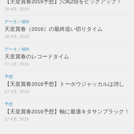
【天皇賞春2016予想】穴馬2頭をピックアップ！
28 4月, 2016
データ／傾向
天皇賞春（2016）の最終追い切りタイム
28 4月, 2016
データ／傾向
天皇賞春のレコードタイム
27 4月, 2016
予想
【天皇賞春2016予想】トーホウジャッカルは消し
27 4月, 2016
予想
【天皇賞春2016予想】軸に最適キタサンブラック！
27 4月, 2016