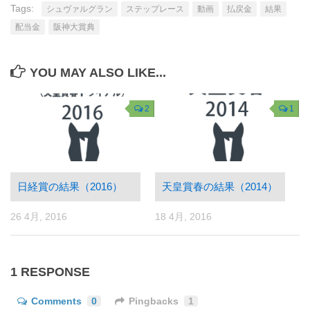
Tags:
シュヴァルグラン
ステップレース
動画
払戻金
結果
配当金
阪神大賞典
YOU MAY ALSO LIKE...
2
1
日経賞の結果（2016）
天皇賞春の結果（2014）
26 4月, 2016
18 4月, 2016
1 RESPONSE
Comments
0
Pingbacks
1