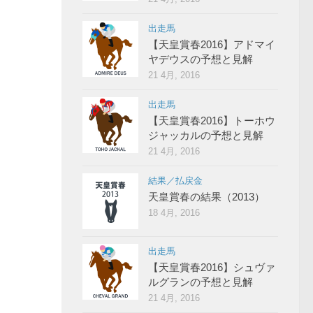
出走馬
【天皇賞春2016】アドマイ
ヤデウスの予想と見解
21 4月, 2016
出走馬
【天皇賞春2016】トーホウ
ジャッカルの予想と見解
21 4月, 2016
結果／払戻金
天皇賞春の結果（2013）
18 4月, 2016
出走馬
【天皇賞春2016】シュヴァ
ルグランの予想と見解
21 4月, 2016