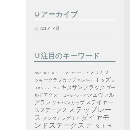
アーカイブ
2016年4月
注目のキーワード
アメリカジョ
2013
2014
2015
アドマイヤデウス
オッズ
ッキークラブカップ
アルバート
オ
キタサンブラック
ゴー
リオンステークス
シュヴァル
ルドアクター
ゴールドシップ
グラン
ステイヤー
ジャパンカップ
ステップレー
ズステークス
ス
ダイヤモ
タンタアレグリア
ンドステークス
トゥ
データ