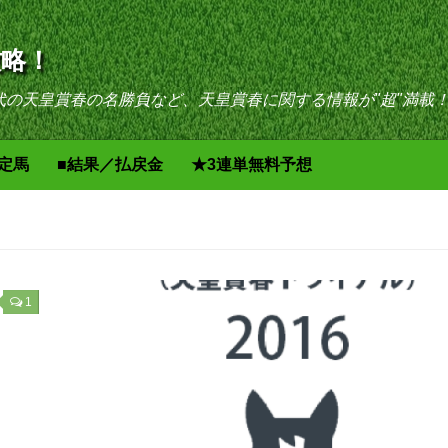
攻略！
の天皇賞春の名勝負など、天皇賞春に関する情報が"超"満載
定馬
■結果／払戻金
★3連単無料予想
1