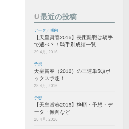
最近の投稿
データ／傾向
【天皇賞春2016】長距離戦は騎手
で選べ？！騎手別成績一覧
29 4月, 2016
予想
天皇賞春（2016）の三連単5頭ボ
ックス予想！
28 4月, 2016
予想
【天皇賞春2016】枠順・予想・デ
ータ・傾向など
28 4月, 2016