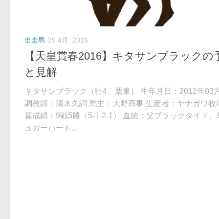
出走馬
25 4月, 2016
【天皇賞春2016】キタサンブラックの
と見解
キタサンブラック（牡4、栗東） 生年月日：2012年03月
調教師：清水久詞 馬主：大野商事 生産者：ヤナガワ牧
算成績：9戦5勝（5-1-2-1） 血統：父ブラックタイド
ュガーハート...