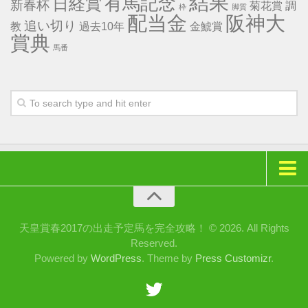
結果
有馬記念
日経賞
新春杯
菊花賞
調
枠
脚質
配当金
阪神大
追い切り
教
過去10年
金鯱賞
賞典
馬番
天皇賞春2017の出走予定馬を完全攻略！ © 2026. All Rights
Reserved.
Powered by
WordPress
. Theme by
Press Customizr
.