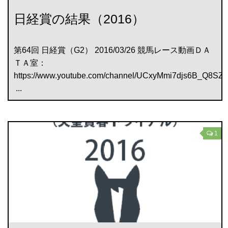
日経賞の結果（2016）
第64回 日経賞（G2） 2016/03/26 競馬レース動画ＤＡ
ＴＡ室：
https://www.youtube.com/channel/UCxyMmi7djs6B_Q8SZ0
...
1