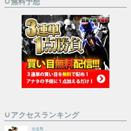
無料予想
アクセスランキング
出走馬