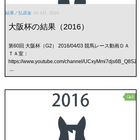
結果／払戻金
26 4月, 2016
大阪杯の結果（2016）
第60回 大阪杯（G2） 2016/04/03 競馬レース動画ＤＡ
ＴＡ室：
https://www.youtube.com/channel/UCxyMmi7djs6B_Q8SZ0
...
0