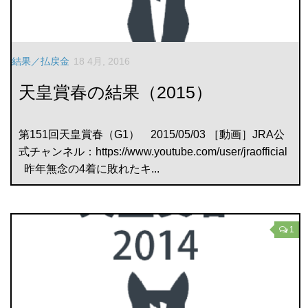
結果／払戻金
18 4月, 2016
天皇賞春の結果（2015）
第151回天皇賞春（G1） 2015/05/03 ［動画］JRA公
式チャンネル：https://www.youtube.com/user/jraofficial
昨年無念の4着に敗れたキ...
1