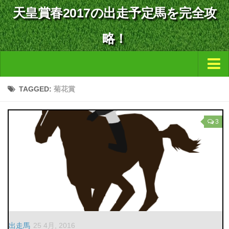
天皇賞春2017の出走予定馬を完全攻
略！
■トップページ
TAGGED:
菊花賞
■予想
3
■データ／傾向
■出走予定馬
■結果／払戻金
★3連単無料予想
出走馬
25 4月, 2016