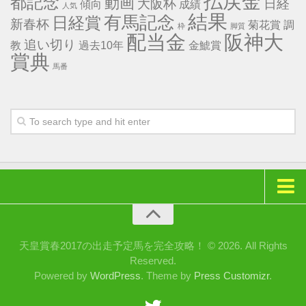
払戻金
都記念
動画
大阪杯
日経
傾向
成績
人気
結果
有馬記念
日経賞
新春杯
菊花賞
調
枠
脚質
配当金
阪神大
追い切り
教
過去10年
金鯱賞
賞典
馬番
天皇賞春2017の出走予定馬を完全攻略！ © 2026. All Rights
Reserved.
Powered by
WordPress
. Theme by
Press Customizr
.