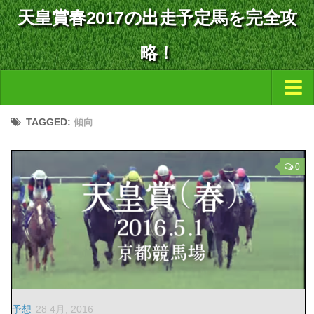
天皇賞春2017の出走予定馬を完全攻
略！
■トップページ
TAGGED:
傾向
■予想
0
■データ／傾向
■出走予定馬
■結果／払戻金
★3連単無料予想
予想
28 4月, 2016