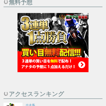
無料予想
アクセスランキング
出走馬