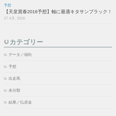
予想
【天皇賞春2016予想】軸に最適キタサンブラック！
27 4月, 2016
カテゴリー
データ／傾向
予想
出走馬
未分類
結果／払戻金